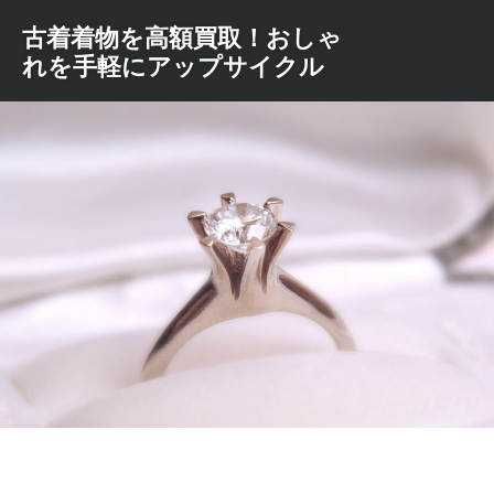
コ
古着着物を高額買取！おしゃ
ン
れを手軽にアップサイクル
テ
ン
ツ
へ
ス
キ
ッ
プ